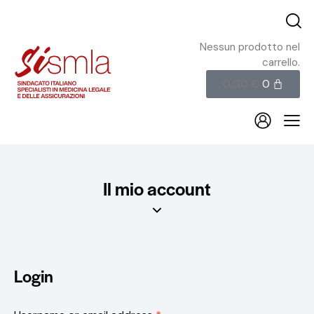
Nessun prodotto nel
carrello.
0,00
€
0
Il mio account
Login