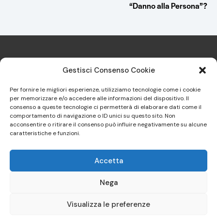
“Danno alla Persona”?
Gestisci Consenso Cookie
Per fornire le migliori esperienze, utilizziamo tecnologie come i cookie
per memorizzare e/o accedere alle informazioni del dispositivo. Il
Sindacato Italiano Specialisti in
consenso a queste tecnologie ci permetterà di elaborare dati come il
comportamento di navigazione o ID unici su questo sito. Non
Medicina Legale e delle
acconsentire o ritirare il consenso può influire negativamente su alcune
Assicurazioni
caratteristiche e funzioni.
Padova IT – P.IVA: 04901990269 – C.F.: 94065880364 –
Accetta
info@sismla.it
Nega
Home
Servizi
News
Iscrizioni
Contatti
Cookie Policy (UE)
Visualizza le preferenze