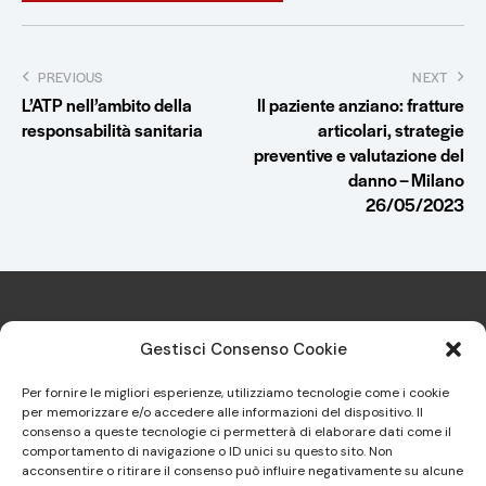
PREVIOUS
NEXT
L’ATP nell’ambito della
Il paziente anziano: fratture
responsabilità sanitaria
articolari, strategie
preventive e valutazione del
danno – Milano
26/05/2023
Gestisci Consenso Cookie
Per fornire le migliori esperienze, utilizziamo tecnologie come i cookie
per memorizzare e/o accedere alle informazioni del dispositivo. Il
Sindacato Italiano Specialisti in
consenso a queste tecnologie ci permetterà di elaborare dati come il
comportamento di navigazione o ID unici su questo sito. Non
Medicina Legale e delle
acconsentire o ritirare il consenso può influire negativamente su alcune